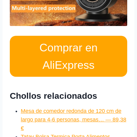
Comprar en
AliExpress
Chollos relacionados
Mesa de comedor redonda de 120 cm de
largo para 4-6 personas, mesas… — 89,38
€
Tatay Bolsa Termica Porta Alimentos