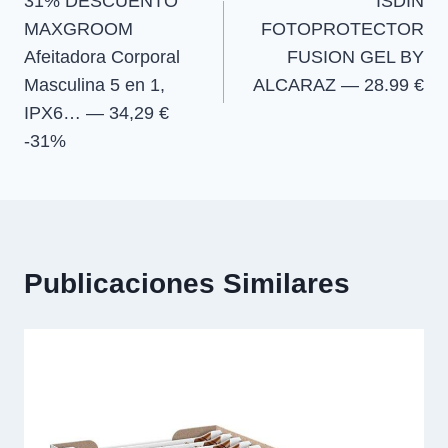
31% DESCUENTO
ISDIN
de
MAXGROOM
FOTOPROTECTOR
entradas
Afeitadora Corporal
FUSION GEL BY
Masculina 5 en 1,
ALCARAZ — 28.99 €
IPX6… — 34,29 €
-31%
Publicaciones Similares