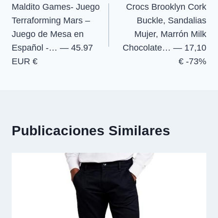
Maldito Games- Juego
Crocs Brooklyn Cork
de
Terraforming Mars –
Buckle, Sandalias
entradas
Juego de Mesa en
Mujer, Marrón Milk
Español -… — 45.97
Chocolate… — 17,10
EUR €
€ -73%
Publicaciones Similares