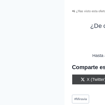
📲 ¿Has visto esta ofer
¿De c
Hasta 
Comparte es
C
X (Twitter
o
m
p
Etiquetas
a
#
Miravia
r
de
t