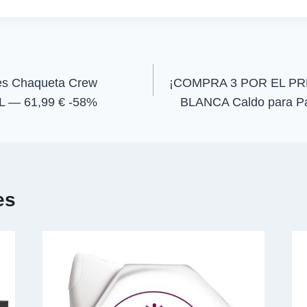
i
i
r
r
e
e
n
n
es Chaqueta Crew
¡COMPRA 3 POR EL PR
, L — 61,99 € -58%
BLANCA Caldo para Pa
es