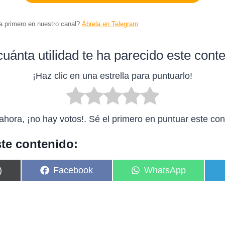
ta primero en nuestro canal?
Ábrela en Telegram
uánta utilidad te ha parecido este cont
¡Haz clic en una estrella para puntuarlo!
ahora, ¡no hay votos!. Sé el primero en puntuar este con
te contenido:
C
C
)
Facebook
WhatsApp
o
o
m
m
p
p
a
a
r
r
t
t