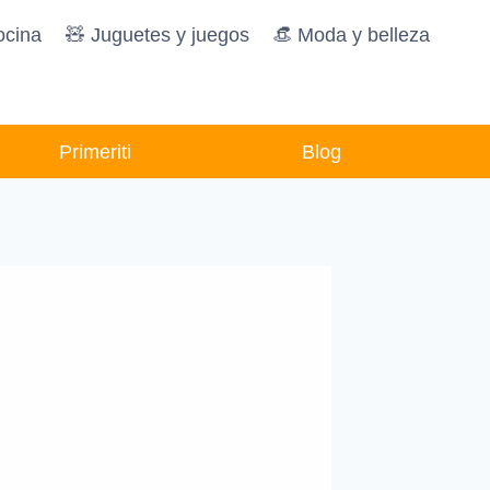
ocina
🧸️ Juguetes y juegos
👒 Moda y belleza
Primeriti
Blog