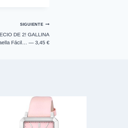
i
r
e
n
SIGUIENTE
ECIO DE 2! GALLINA
ella Fácil… — 3,45 €