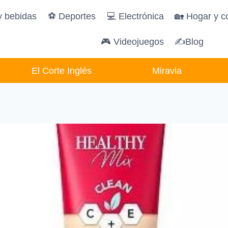
y bebidas
️⚽️ Deportes
💻 Electrónica
🏡 Hogar y c
🎮 Videojuegos
✍Blog
El Corte Inglés
Miravia