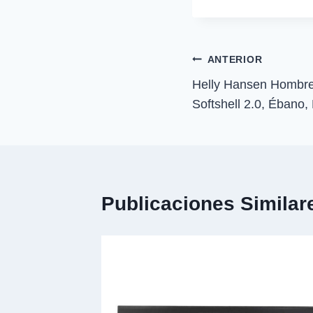
i
la
r
entrada:
e
n
Navegación
ANTERIOR
Helly Hansen Hombr
de
Softshell 2.0, Ébano
entradas
Publicaciones Similar