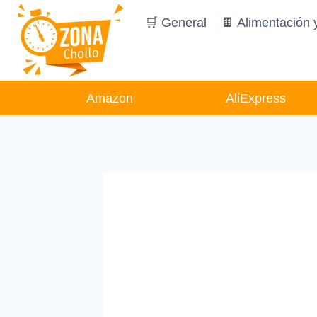
Saltar
🛒 General
🍫 Alimentación 
al
contenido
Amazon
AliExpress