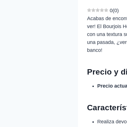
0
(
0
)
Acabas de encontr
ver! El Bourjois H
con una textura s
una pasada, ¿verd
banco!
Precio y d
Precio actua
Caracterí
Realiza devol