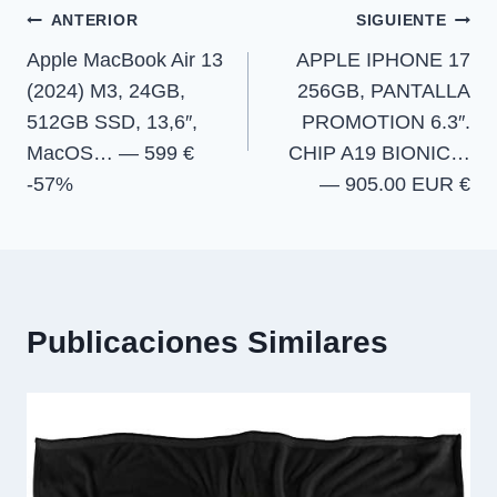
e
e
e
e
)
Navegación
n
n
n
n
ANTERIOR
SIGUIENTE
Apple MacBook Air 13
APPLE IPHONE 17
de
(2024) M3, 24GB,
256GB, PANTALLA
entradas
512GB SSD, 13,6″,
PROMOTION 6.3″.
MacOS… — 599 €
CHIP A19 BIONIC…
-57%
— 905.00 EUR €
Publicaciones Similares