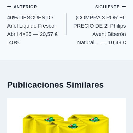
e
e
e
e
)
Navegación
n
n
n
n
ANTERIOR
SIGUIENTE
40% DESCUENTO
¡COMPRA 3 POR EL
de
Ariel Liquido Frescor
PRECIO DE 2! Philips
entradas
Abril 4×25 — 20,57 €
Avent Biberón
-40%
Natural… — 10,49 €
Publicaciones Similares