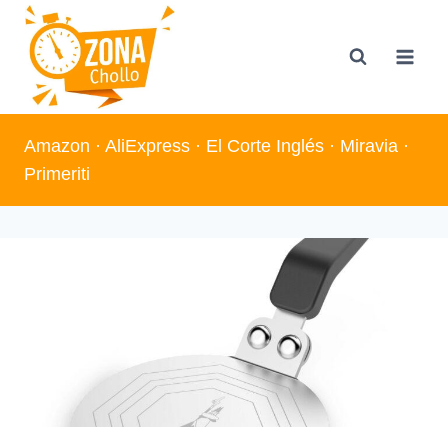
Saltar
al
contenido
Amazon
·
AliExpress
·
El Corte Inglés
·
Miravia
·
Primeriti