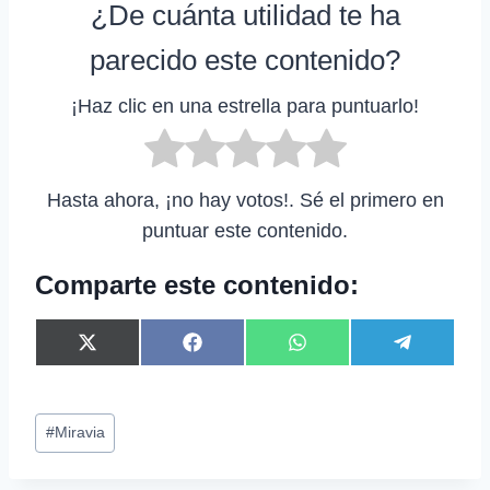
¿De cuánta utilidad te ha
parecido este contenido?
¡Haz clic en una estrella para puntuarlo!
Hasta ahora, ¡no hay votos!. Sé el primero en
puntuar este contenido.
Comparte este contenido:
C
C
C
C
X
F
W
T
o
o
o
o
(
a
h
e
m
m
m
m
T
c
a
l
p
p
p
p
w
e
t
e
Etiquetas
a
a
a
a
i
b
s
g
#
Miravia
r
r
r
r
t
o
A
r
de
t
t
t
t
t
o
p
a
la
i
i
i
i
e
k
p
m