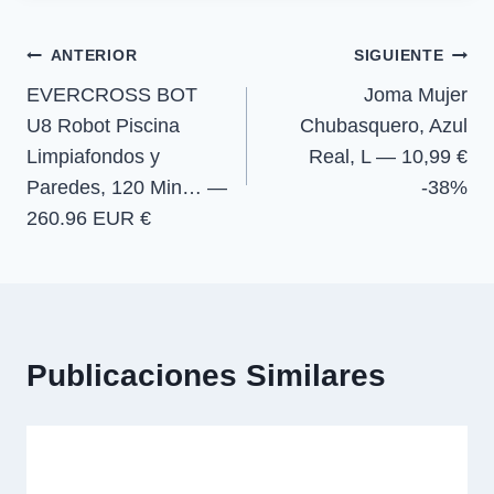
r
r
r
r
r
entrada:
e
e
e
e
)
Navegación
n
n
n
n
ANTERIOR
SIGUIENTE
EVERCROSS BOT
Joma Mujer
de
U8 Robot Piscina
Chubasquero, Azul
entradas
Limpiafondos y
Real, L — 10,99 €
Paredes, 120 Min… —
-38%
260.96 EUR €
Publicaciones Similares