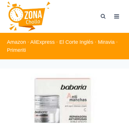
Saltar
al
contenido
Amazon
·
AliExpress
·
El Corte Inglés
·
Miravia
·
Primeriti