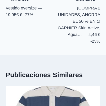
Navegación
Vestido oversize —
¡COMPRA 2
de
19,95€ € -77%
UNIDADES, AHORRA
entradas
EL 50 % EN 1!
GARNIER Skin Active,
Agua… — 4,46 €
-23%
Publicaciones Similares