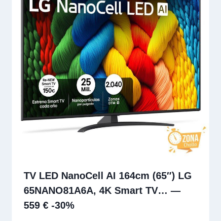
TV LED NanoCell AI 164cm (65″) LG
65NANO81A6A, 4K Smart TV… —
559 € -30%