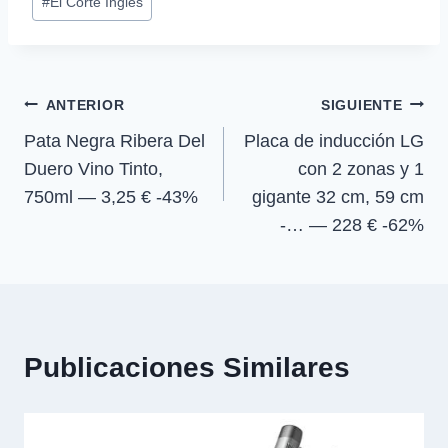
#
El Corte Inglés
r
r
r
r
t
o
A
r
de
t
t
t
t
t
o
p
a
la
i
i
i
i
e
k
p
m
r
r
r
r
r
entrada:
e
e
e
e
)
Navegación
n
n
n
n
ANTERIOR
SIGUIENTE
Pata Negra Ribera Del
Placa de inducción LG
de
Duero Vino Tinto,
con 2 zonas y 1
entradas
750ml — 3,25 € -43%
gigante 32 cm, 59 cm
-… — 228 € -62%
Publicaciones Similares