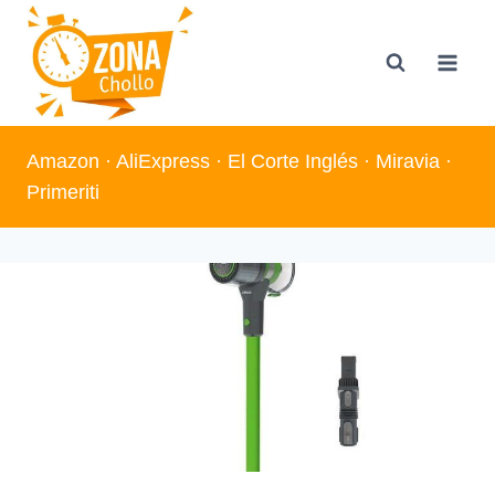
Saltar
al
contenido
Amazon
·
AliExpress
·
El Corte Inglés
·
Miravia
·
Primeriti