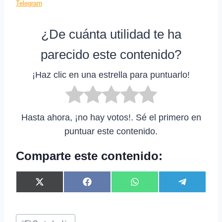
Telegram
¿De cuánta utilidad te ha
parecido este contenido?
¡Haz clic en una estrella para puntuarlo!
Hasta ahora, ¡no hay votos!. Sé el primero en
puntuar este contenido.
Comparte este contenido:
C
C
C
C
X
F
W
T
o
o
o
o
(
a
h
e
m
m
m
m
T
c
a
l
p
p
p
p
w
e
t
e
Etiquetas
a
a
a
a
i
b
s
g