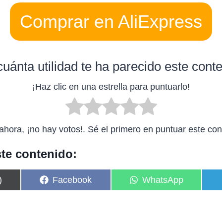
Comprar en AliExpress
uánta utilidad te ha parecido este cont
¡Haz clic en una estrella para puntuarlo!
ahora, ¡no hay votos!. Sé el primero en puntuar este con
te contenido:
C
C
)
Facebook
WhatsApp
o
o
m
m
p
p
a
a