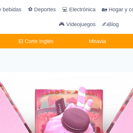
y bebidas
️⚽️ Deportes
💻 Electrónica
🏡 Hogar y c
🎮 Videojuegos
✍Blog
El Corte Inglés
Miravia