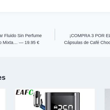
r
r
t
t
i
i
r
r
e
e
n
n
r Fluido Sin Perfume
¡COMPRA 3 POR EL
o Mixta… — 19.95 €
Cápsulas de Café Choc
es