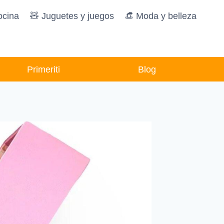
ocina
🧸️ Juguetes y juegos
👒 Moda y belleza
Primeriti
Blog