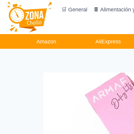
Saltar
🛒 General
🍫 Alimentación 
al
contenido
Amazon
AliExpress