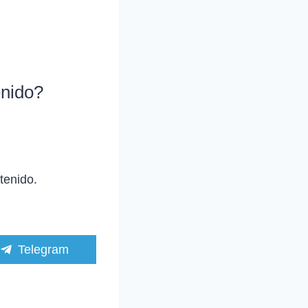
enido?
tenido.
C
Telegram
o
m
p
a