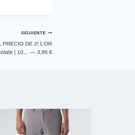
r
t
i
r
e
n
SIGUIENTE
 PRECIO DE 2! L’OR
olate | 10… — 3,95 €