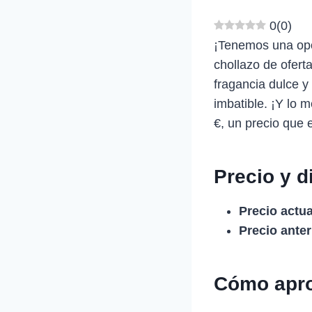
0
(
0
)
¡Tenemos una opo
chollazo de ofer
fragancia dulce y
imbatible. ¡Y lo 
€, un precio que 
Precio y d
Precio actua
Precio anter
Cómo apro