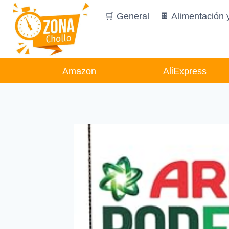
Saltar
🛒 General
🍫 Alimentación 
al
contenido
Amazon
AliExpress