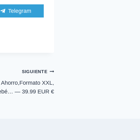
C
Telegram
o
m
p
a
r
t
i
r
e
n
SIGUIENTE
 Ahorro,Formato XXL,
 Bebé… — 39.99 EUR €