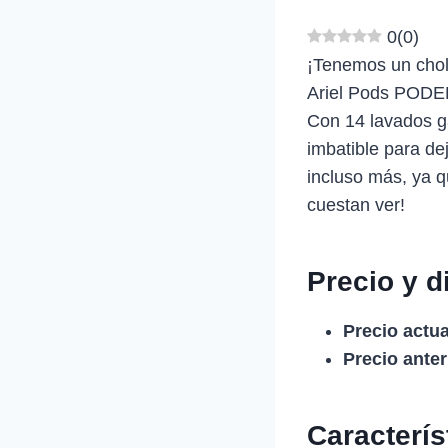
0
(
0
)
¡Tenemos un choll
Ariel Pods PODE
Con 14 lavados ga
imbatible para d
incluso más, ya q
cuestan ver!
Precio y d
Precio actua
Precio anter
Caracterí