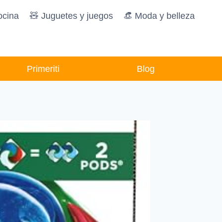
ocina
🧸️ Juguetes y juegos
👒 Moda y belleza
Primeriti
Blog