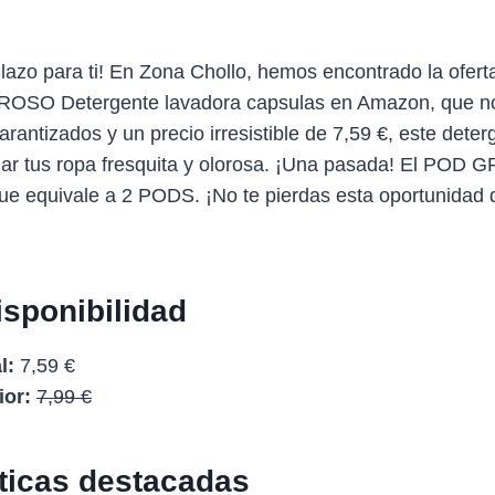
azo para ti! En Zona Chollo, hemos encontrado la oferta
ROSO Detergente lavadora capsulas en Amazon, que no
rantizados y un precio irresistible de 7,59 €, este deter
ejar tus ropa fresquita y olorosa. ¡Una pasada! El POD
ue equivale a 2 PODS. ¡No te pierdas esta oportunidad 
isponibilidad
l:
7,59 €
ior:
7,99 €
sticas destacadas