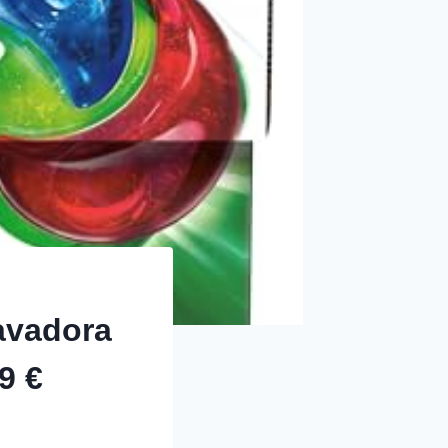
avadora
9 €