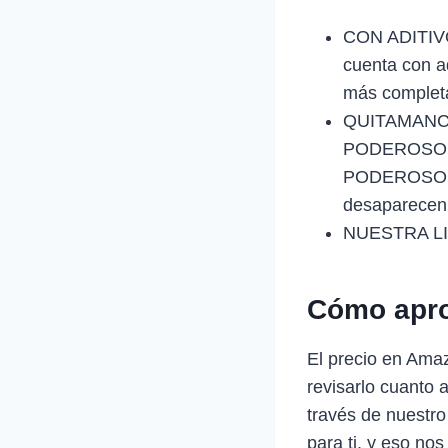
CON ADITIV
cuenta con ad
más completas
QUITAMANCH
PODEROSO tie
PODEROSO =2
desaparecen 
NUESTRA L
Cómo apro
El precio en Ama
revisarlo cuanto 
través de nuestro
para ti, y eso nos