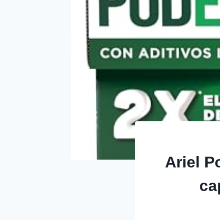
Ariel 
ca