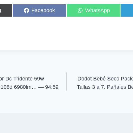
C
C
)
Facebook
WhatsApp
o
o
m
m
p
p
a
a
r
r
t
t
i
i
r
r
e
e
n
n
r Dc Tridente 59w
Dodot Bebé Seco Pack
p.108d 6980lm… — 94.59
Tallas 3 a 7. Pañales