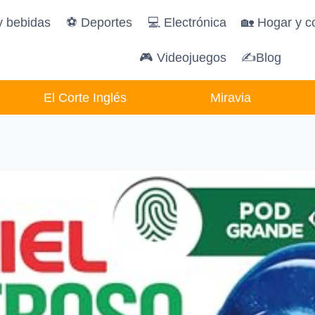
y bebidas
️⚽️ Deportes
💻 Electrónica
🏡 Hogar y c
🎮 Videojuegos
✍Blog
El Corte Inglés
Miravia