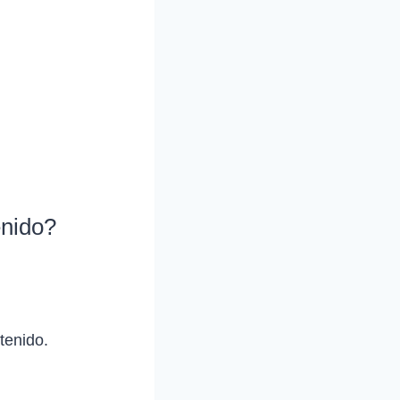
enido?
tenido.