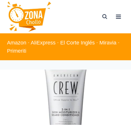
Saltar
al
contenido
Amazon
·
AliExpress
·
El Corte Inglés
·
Miravia
·
Primeriti