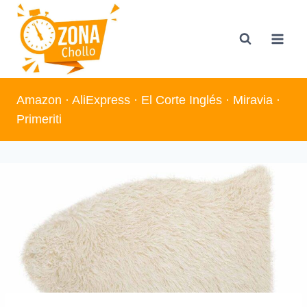
Saltar
al
contenido
Amazon
·
AliExpress
·
El Corte Inglés
·
Miravia
·
Primeriti