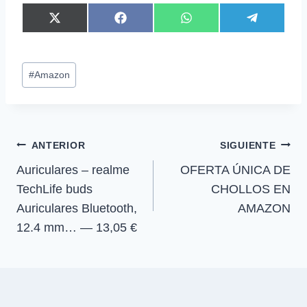
C
C
C
C
X
F
W
T
o
o
o
o
(
a
h
e
m
m
m
m
T
c
a
l
p
p
p
p
w
e
t
e
Etiquetas
a
a
a
a
i
b
s
g
#
Amazon
r
r
r
r
t
o
A
r
de
t
t
t
t
t
o
p
a
la
i
i
i
i
e
k
p
m
r
r
r
r
r
entrada:
e
e
e
e
)
Navegación
n
n
n
n
ANTERIOR
SIGUIENTE
Auriculares – realme
OFERTA ÚNICA DE
de
TechLife buds
CHOLLOS EN
entradas
Auriculares Bluetooth,
AMAZON
12.4 mm… — 13,05 €