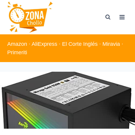
Saltar
al
contenido
Amazon
·
AliExpress
·
El Corte Inglés
·
Miravia
·
Primeriti