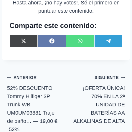
Hasta ahora, ¡no hay votos!. Sé el primero en
puntuar este contenido.
Comparte este contenido:
C
C
C
C
X
F
W
T
o
o
o
o
(
a
h
e
m
m
m
m
T
c
a
l
p
p
p
p
w
e
t
e
a
a
a
a
i
b
s
g
r
r
r
r
t
o
A
r
t
t
t
t
t
o
p
a
Navegación
ANTERIOR
SIGUIENTE
i
i
i
i
e
k
p
m
r
r
r
r
r
52% DESCUENTO
¡OFERTA ÚNICA!
de
e
e
e
e
)
n
n
n
n
Tommy Hilfiger 3P
-70% EN LA 2ª
entradas
Trunk WB
UNIDAD DE
UM0UM03881 Traje
BATERÍAS AA
de baño… — 19,00 €
ALKALINAS DE ALTA
-52%