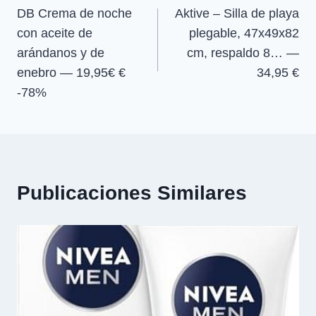
DB Crema de noche
Aktive – Silla de playa
de
con aceite de
plegable, 47x49x82
entradas
arándanos y de
cm, respaldo 8… —
enebro — 19,95€ €
34,95 €
-78%
Publicaciones Similares