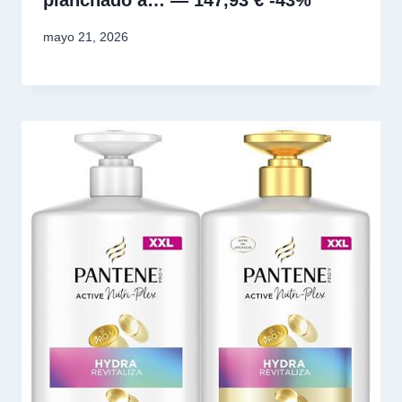
planchado a… — 147,93 € -43%
mayo 21, 2026