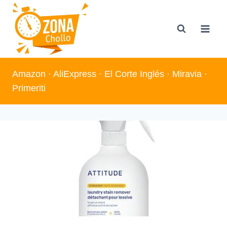
Saltar
al
contenido
Amazon
·
AliExpress
·
El Corte Inglés
·
Miravia
·
Primeriti