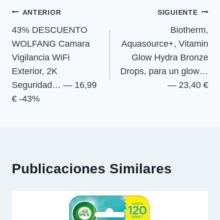
e
e
e
e
)
Navegación
n
n
n
n
ANTERIOR
SIGUIENTE
43% DESCUENTO
Biotherm,
de
WOLFANG Camara
Aquasource+, Vitamin
entradas
Vigilancia WiFi
Glow Hydra Bronze
Exterior, 2K
Drops, para un glow…
Seguridad… — 16,99
— 23,40 €
€ -43%
Publicaciones Similares