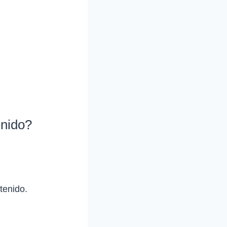
enido?
tenido.