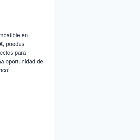
imbatible en
 €, puedes
fectos para
na oportunidad de
nco!