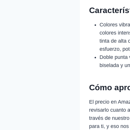
Caracterí
Colores vibr
colores inten
tinta de alt
esfuerzo, po
Doble punta 
biselada y un
Cómo apro
El precio en Ama
revisarlo cuanto 
través de nuestro
para ti, y eso nos