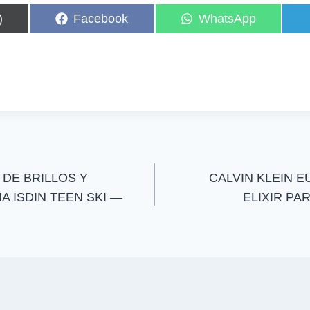
C
C
)
Facebook
WhatsApp
o
o
m
m
p
p
a
a
r
r
t
t
i
i
r
r
e
e
n
n
DE BRILLOS Y
CALVIN KLEIN 
 ISDIN TEEN SKI —
ELIXIR PA