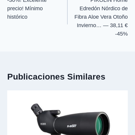
de
precio! Mínimo
Edredón Nórdico de
entradas
histórico
Fibra Aloe Vera Otoño
Invierno… — 38,11 €
-45%
Publicaciones Similares