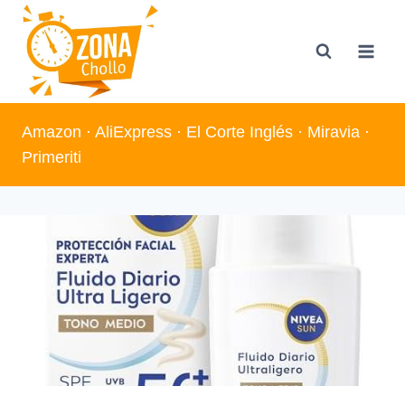
Saltar
al
contenido
Amazon
·
AliExpress
·
El Corte Inglés
·
Miravia
·
Primeriti